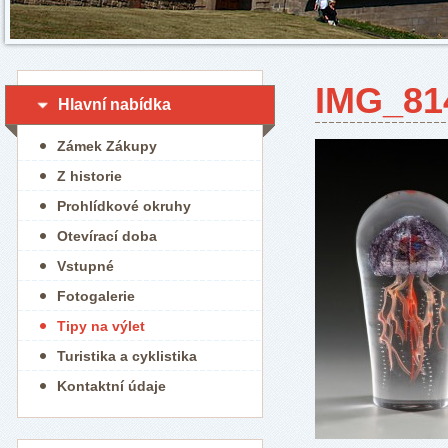
IMG_81
Hlavní nabídka
Zámek Zákupy
Z historie
Prohlídkové okruhy
Otevírací doba
Vstupné
Fotogalerie
Tipy na výlet
Turistika a cyklistika
Kontaktní údaje