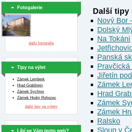
Fotogalerie
Další tipy
Nový Bor 
Dolský Mlý
Na Tokáni
další fotografie
Jetřichovi
Panská sk
Pravčická
Tipy na výlet
Jiřetín po
Zámek Lemberk
Zámek Le
Hrad Grabštejn
Zámek Sychrov
Hrad Grab
Zámek Hrubý Rohozec
Zámek Sy
další tipy na výlety
Zámek Hr
Ralsko
Sloup v Č
Líbí se Vám tento web?